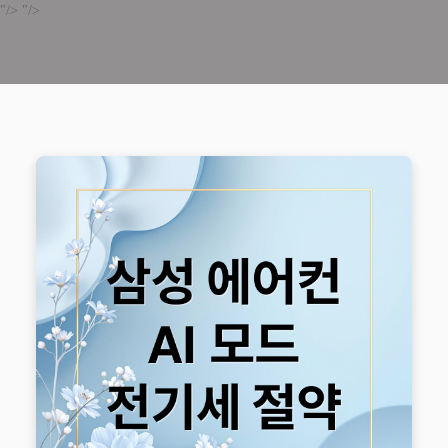
"/>
"/>