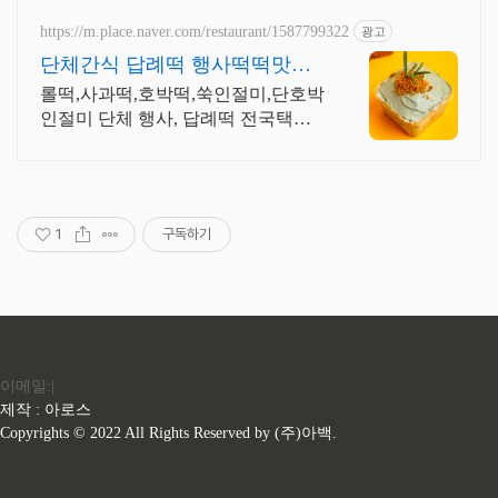
https://m.place.naver.com/restaurant/1587799322
광고
단체간식 답례떡 행사떡떡맛집
줄서지 말고 네이버예약하세요
롤떡,사과떡,호박떡,쑥인절미,단호박
인절미 단체 행사, 답례떡 전국택배
가능 미르당 해풍쑥이 가득한 쑥 듬
뿍인절미,물한방울 넣지않고 단호박
인절미 재주문100%건강간식
1
구독하기
이메일:|
제작 : 아로스
Copyrights © 2022 All Rights Reserved by (주)아백.