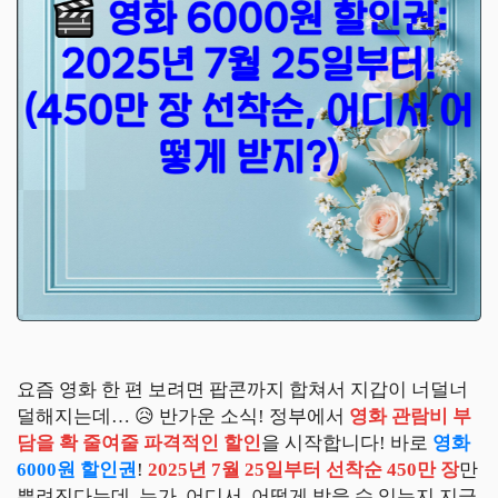
요즘 영화 한 편 보려면 팝콘까지 합쳐서 지갑이 너덜너
덜해지는데… 😥 반가운 소식! 정부에서
영화 관람비 부
담을 확 줄여줄 파격적인 할인
을 시작합니다! 바로
영화
6000원 할인권
!
2025년 7월 25일부터 선착순 450만 장
만
뿌려진다는데, 누가, 어디서, 어떻게 받을 수 있는지 지금