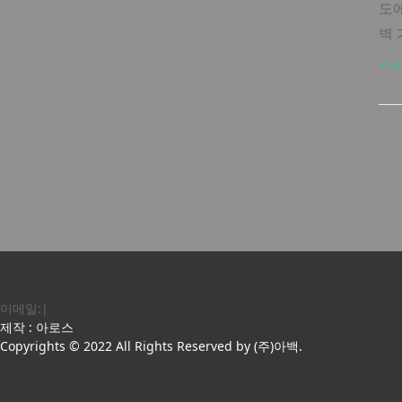
도에
벽 
후 
카테
많으
니 
예요
부머
고 
든 
히 
퍼스
머
이메일:|
비
제작 : 아로스
의 
Copyrights © 2022 All Rights Reserved by (주)아백.
원기