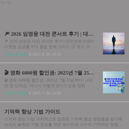
"/>
"/>
🎆 2026 임영웅 대전 콘서트 후기 | 대전컨벤션센터 티켓팅 성공률 95% 꿀팁 완벽 가이드
🎆 2026 임영웅 대전 콘서트 후기 | 대전컨벤션센터
티켓팅 성공률 95% 꿀팁 완벽 가이드 📋 목차 2026
년 첫 무대! 임영웅 대전 신년 콘서트 예매 일정 대
카테고리 없음
2025. 8. 20. 18:35
전컨벤션센터 중부권 최대 규모와 특별함 대전컨
벤션센터 콘서트 장점 분석 (실제 후기) 단점과 주
의사항 (솔직 후기) 티켓팅 성공률 95% 달성 꿀팁
🎬 영화 6000원 할인권: 2025년 7월 25일부터! (450만 장 선착순, 어디서 어떻게 받지?)
대방출 대전컨벤션센터 완벽 가이드 & 교통편 결
론 및 최종 추천 ..
🎬 영화 6000원 할인권: 2025년 7월 25일부터! (450
만 장 선착순, 어디서 어떻게 받지?) 요즘 영화 한
편 보려면 팝콘까지 합쳐서 지갑이 너덜너덜해지
카테고리 없음
2025. 7. 24. 12:26
는데… 😥 반가운 소식! 정부에서 영화 관람비 부
담을 확 줄여줄 파격적인 할인을 시작합니다! 바로
영화 6000원 할인권! 2025년 7월 25일부터 선착순
기억력 향상 기법 가이드
450만 장만 뿌려진다는데, 누가, 어디서, 어떻게 받
을 수 있는지 지금부터 신청 방법부터 사용처, 그리
기억력 향상 기법 과학적으로 입증된 기억력 향상 방법들을 탐구해
고 놓치면 안 될 꿀팁까지 모두 알려드릴게요! 1.
보세요 🧩청킹 기법 정보를 작은 덩어리로 나누어 기억하는 방법 전