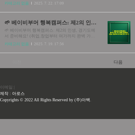
영화 6000원 할인, 대체 뭔가요? (사업 개요) 영화 6
화번호: 010-1234-5678 긴 숫자를 3-4자리씩 나누기 단어를 음절별로
카테고리 없음
2025. 7. 22. 17:09
000원 할인권은 문화체육관광부와 영화진흥위원
나누기 목록을 카테고리별로 분류 ..
회가 주관하는 '대국민 영화 관람료 지원사업'입니
다. 코로나19 이후 침체된 영화 시장을 활성화하고,
🌱 베이비부머 행복캠퍼스: 제2의 인생, 경기도에서 준비해요! (취업, 창업부터 여가까지 완벽 가이드)
국민들의 문화생활을 독려..
🌱 베이비부머 행복캠퍼스: 제2의 인생, 경기도에
서 준비해요! (취업,창업부터 여가까지 완벽 가이
드) 인생은 60부터라는데, 막상 은퇴 후 뭘 해야 할
카테고리 없음
2025. 7. 19. 17:56
지 막막한 베이비부머 세대 분들 많으시죠? 또는
자녀들이 어느 정도 자라고 나니 새로운 나를 찾고
싶은 4050 대도 많을 거예요! 경기도가 이런 고민
이전
다음
을 해결해 줄 '베이비부머 행복캠퍼스'를 운영하고
있다는 사실, 알고 계셨나요? 제2의 인생을 설계하
고 싶은 모든 분들을 위해, 행복캠퍼스의 모든 것을
자세히 파헤쳐 보겠습니다! 1. 베이비부머 행복캠
이메일:|
퍼스, 어떤 곳인가요? (개념 및 목적) 베이비부머
행복캠퍼스는 급변하는 사회 속에서 베이비부머
제작 : 아로스
세대가 성공적인 노후를 준비하고 삶의 질을 향상
Copyrights © 2022 All Rights Reserved by (주)아백.
시킬 수 있도록 돕는 평생교육 지원기관입니다. 재
취업/창업부터 ..