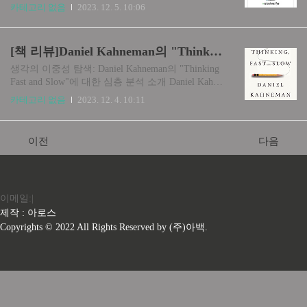
는 지침입니다. 이 문학적 걸작의 페이지를 깊이 파
Dweck의 "Mindset: The New Psychology of Success"
카테고리 없음
2023. 12. 5. 10:06
고들면서 저는 강제 수용소에서 Viktor E. Frrankl이
소개 학습과 발전의 여정에서 확고한 성취를 중시
겪었던 참혹한 경험을 목격했을 뿐만 아니라 의미
하는 세상에서 Carol S. Dweck의 "Mindset: The New
..
Psychology of Success"은 변혁적인 가이드로 등장
[책 리뷰]Daniel Kahneman의 "Thinking Fast and Slow" 소개, 요약, 결론
합니다. 유명한 심리학자인 Dweck은 사고방식의
개념, 즉 우리가 자신의 능력을 인식하고 문제에 접
생각의 이중성 탐색: Daniel Kahneman의 "Thinking
근하는 방식을 탐구합니다. 이 문학적 탐구를 시작
Fast and Slow"에 대한 심층 분석 소개 Daniel Kahne
하면서 저는 고정 사고방식과 성장 사고방식 사이
man의 "Thinking Fast and Slow" 소개 인간 인지의
카테고리 없음
2023. 12. 4. 10:11
의 이분법을 발견했을 뿐만 아니라 성공과 실패에
복잡한 풍경 속에서 Daniel Kahneman의 "Thinking
관해 나 자신에게 말하는 이야기를 재평가하게..
Fast and Slow"는 우리의 사고 과정을 지배하는 이
중 시스템을 조명하는 안내 나침반입니다. 노벨 경
이전
다음
제학상 수상자인 Kahneman은 빠르고 직관적인 사
고(시스템 1)와 느리고 신중한 사고(시스템 2)의 영
역을 통해 독자들을 매혹적인 여행으로 안내합니
다. 이 지적인 걸작의 페이지를 깊이 파고들면서 저
이메일:|
는 의사 결정의 복잡성에 푹 빠졌을 뿐만 아니라 우
리의 판단을 형성하는 복잡성에 대한 심오한 인식
제작 : 아로스
을 갖추고 있음을 발견했습니..
Copyrights © 2022 All Rights Reserved by (주)아백.