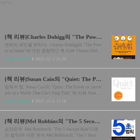
"/>
"/>
[책 리뷰]Charles Duhigg의 "The Power of Habit" 소개, 요약, 결론
변화의 패턴을 밝히다.: Charles Duhigg의 "The Pow
er of Habit"에 대한 종합적인 책 리뷰 Charles Duhig
g의 "The Power of Habit" 소개 우리 삶의 복잡한 일
카테고리 없음
2023. 12. 3. 11:29
상에서 습관은 흔히 보이지 않는 안무가로, 우리의
루틴, 행동, 그리고 결국 우리의 운명을 형성하는
중요한 역할을 합니다. Charles Duhigg의 "The Powe
[책 리뷰]Susan Cain의 "Quiet: The Power of introverts in a World That Can't Stop Talk" 소개, 요약, 결론
r of Habit"("습관의 힘)은 우리 습관 뒤에 숨겨진 과
학에 대한 흥미진진한 탐구며, 우리의 일상을 정의
침묵의 힘: Susan Cain의 "Quiet: The Power of introv
하는 단서, 루틴, 보상이 뒤엉킨 복잡한 그물을 풀
erts in a World That Can't Stop Talk" 책 리뷰 Susan C
어냅니다. 이 통찰력 있는 책의 페이지에 몰입하며
ain의 "Quiet: The Power of introverts in a World That
카테고리 없음
2023. 12. 2. 12:18
저는 습관형성의 메커니즘의 이해만이 아니라 이
Can't Stop Talk" 소개 Susan Cain의 "Quiet: The Pow
러한 강력한 루틴을 이해하고 재구성하는 데 내재
er of introverts in a World That Can't Stop Talk"는 종
한 변화의 가능성을 발견했습니다. ..
종 외향적인 사람들을 위해 설계된 것처럼 보이는
[책 리뷰]Mel Robbins의 "The 5 Second Rule" 소개, 요약, 결론
세상을 항해하는 조용한 전사들을 위한 문학적 성
역입니다. 이 탐구에서 Susan Cain은 내향성의 심오
순간포착: Mel Robbins의 "The 5 Second Rule"(5초
한 특성을 조명할 뿐만 아니라 대담하고 사교적인
의 법칙)에 대한 분석 Mel Robbins의 "The 5 Second